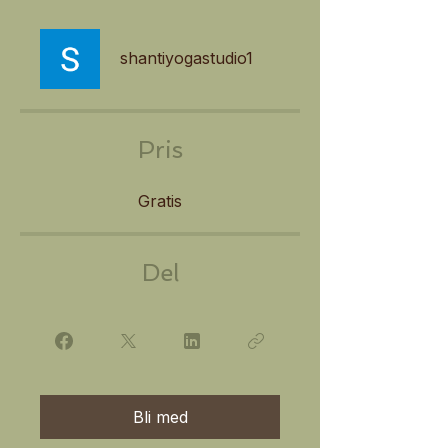
shantiyogastudio1
Pris
Gratis
Del
Bli med