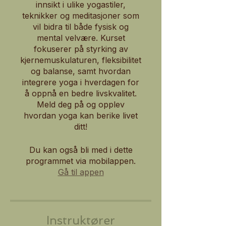
innsikt i ulike yogastiler,
teknikker og meditasjoner som
vil bidra til både fysisk og
mental velvære. Kurset
fokuserer på styrking av
kjernemuskulaturen, fleksibilitet
og balanse, samt hvordan
integrere yoga i hverdagen for
å oppnå en bedre livskvalitet.
Meld deg på og opplev
hvordan yoga kan berike livet
ditt!
Du kan også bli med i dette
programmet via mobilappen.
Gå til appen
Instruktører