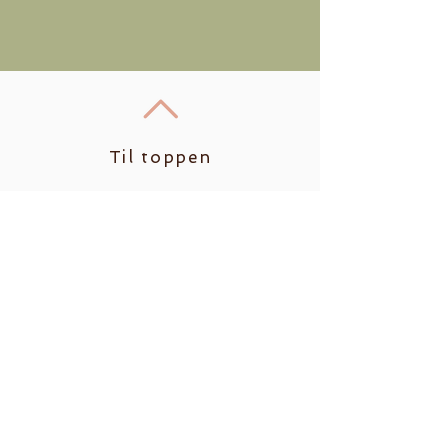
Til toppen
Kontakt oss
Shanti yoga studio
Gressvik Torg 50
1624 Gressvik​
Org.nr.
937003269
Mobil:
+47 900 66 387
E-post:
shantiyogastudio1@gmail.com