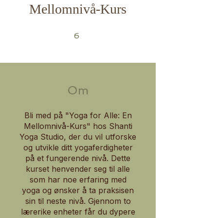
Mellomnivå-Kurs
6 undefined
6
Om
Bli med på "Yoga for Alle: En
Mellomnivå-Kurs" hos Shanti
Yoga Studio, der du vil utforske
og utvikle ditt yogaferdigheter
på et fungerende nivå. Dette
kurset henvender seg til alle
som har noe erfaring med
yoga og ønsker å ta praksisen
sin til neste nivå. Gjennom to
lærerike enheter får du dypere